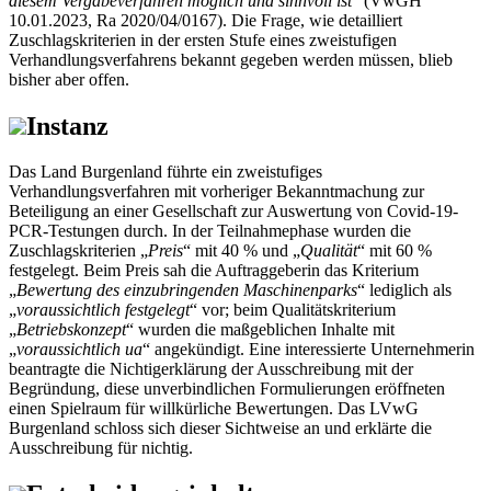
diesem Vergabeverfahren möglich und sinnvoll ist
“ (VwGH
10.01.2023, Ra 2020/04/0167). Die Frage, wie detailliert
Zuschlagskriterien in der ersten Stufe eines zweistufigen
Verhandlungsverfahrens bekannt gegeben werden müssen, blieb
bisher aber offen.
Instanz
Das Land Burgenland führte ein zweistufiges
Verhandlungsverfahren mit vorheriger Bekanntmachung zur
Beteiligung an einer Gesellschaft zur Auswertung von Covid-19-
PCR-Testungen durch. In der Teilnahmephase wurden die
Zuschlagskriterien „
Preis
“ mit 40 % und „
Qualität
“ mit 60 %
festgelegt. Beim Preis sah die Auftraggeberin das Kriterium
„
Bewertung des einzubringenden Maschinenparks
“ lediglich als
„
voraussichtlich festgelegt
“ vor; beim Qualitätskriterium
„
Betriebskonzept
“ wurden die maßgeblichen Inhalte mit
„
voraussichtlich ua
“ angekündigt. Eine interessierte Unternehmerin
beantragte die Nichtigerklärung der Ausschreibung mit der
Begründung, diese unverbindlichen Formulierungen eröffneten
einen Spielraum für willkürliche Bewertungen. Das LVwG
Burgenland schloss sich dieser Sichtweise an und erklärte die
Ausschreibung für nichtig.