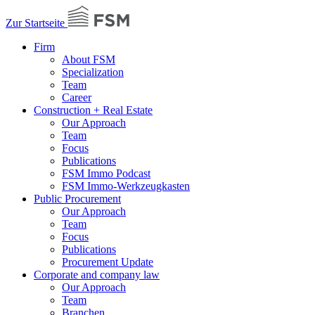
Zur Startseite
Firm
About FSM
Specialization
Team
Career
Construction + Real Estate
Our Approach
Team
Focus
Publications
FSM Immo Podcast
FSM Immo-Werkzeugkasten
Public Procurement
Our Approach
Team
Focus
Publications
Procurement Update
Corporate and company law
Our Approach
Team
Branchen