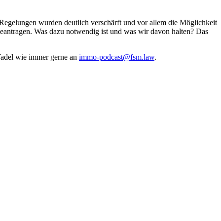
e Regelungen wurden deutlich verschärft und vor allem die Möglichkeit
beantragen. Was dazu notwendig ist und was wir davon halten? Das
 Tadel wie immer gerne an
⁠⁠⁠⁠⁠⁠⁠⁠⁠⁠⁠⁠⁠⁠⁠⁠⁠⁠⁠immo-podcast@fsm.law⁠⁠⁠⁠⁠⁠⁠⁠⁠⁠⁠⁠⁠⁠⁠⁠⁠⁠⁠
.