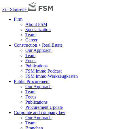
Zur Startseite
Firm
About FSM
Specialization
Team
Career
Construction + Real Estate
Our Approach
Team
Focus
Publications
FSM Immo Podcast
FSM Immo-Werkzeugkasten
Public Procurement
Our Approach
Team
Focus
Publications
Procurement Update
Corporate and company law
Our Approach
Team
Branchen