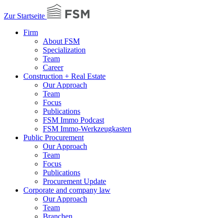
Zur Startseite
Firm
About FSM
Specialization
Team
Career
Construction + Real Estate
Our Approach
Team
Focus
Publications
FSM Immo Podcast
FSM Immo-Werkzeugkasten
Public Procurement
Our Approach
Team
Focus
Publications
Procurement Update
Corporate and company law
Our Approach
Team
Branchen