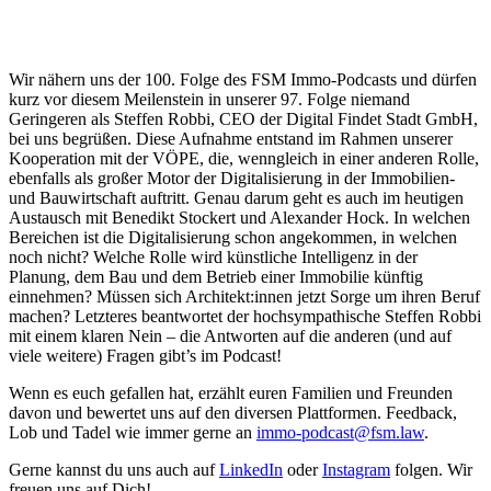
Wir nähern uns der 100. Folge des FSM Immo-Podcasts und dürfen
kurz vor diesem Meilenstein in unserer 97. Folge niemand
Geringeren als Steffen Robbi, CEO der Digital Findet Stadt GmbH,
bei uns begrüßen. Diese Aufnahme entstand im Rahmen unserer
Kooperation mit der VÖPE, die, wenngleich in einer anderen Rolle,
ebenfalls als großer Motor der Digitalisierung in der Immobilien-
und Bauwirtschaft auftritt. Genau darum geht es auch im heutigen
Austausch mit Benedikt Stockert und Alexander Hock. In welchen
Bereichen ist die Digitalisierung schon angekommen, in welchen
noch nicht? Welche Rolle wird künstliche Intelligenz in der
Planung, dem Bau und dem Betrieb einer Immobilie künftig
einnehmen? Müssen sich Architekt:innen jetzt Sorge um ihren Beruf
machen? Letzteres beantwortet der hochsympathische Steffen Robbi
mit einem klaren Nein – die Antworten auf die anderen (und auf
viele weitere) Fragen gibt’s im Podcast!
Wenn es euch gefallen hat, erzählt euren Familien und Freunden
davon und bewertet uns auf den diversen Plattformen. Feedback,
Lob und Tadel wie immer gerne an
⁠⁠⁠⁠⁠⁠⁠⁠⁠⁠⁠⁠⁠⁠⁠⁠⁠immo-podcast@fsm.law⁠⁠⁠⁠⁠⁠⁠⁠⁠⁠⁠⁠⁠⁠⁠⁠⁠
.
Gerne kannst du uns auch auf
⁠LinkedIn⁠
oder
⁠Instagram⁠
folgen. Wir
freuen uns auf Dich!