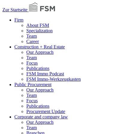
Zur Startseite
Firm
About FSM
Specialization
Team
Career
Construction + Real Estate
Our Approach
Team
Focus
Publications
FSM Immo Podcast
FSM Immo-Werkzeugkasten
Public Procurement
Our Approach
Team
Focus
Publications
Procurement Update
Corporate and company law
Our Approach
Team
Branchen