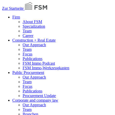
Zur Startseite
Firm
About FSM
Specialization
Team
Career
Construction + Real Estate
Our Approach
Team
Focus
Publications
FSM Immo Podcast
FSM Immo-Werkzeugkasten
Public Procurement
Our Approach
Team
Focus
Publications
Procurement Update
Corporate and company law
Our Approach
Team
Branchen