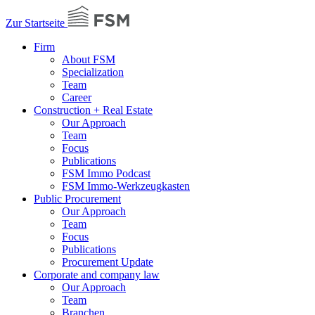
Zur Startseite
Firm
About FSM
Specialization
Team
Career
Construction + Real Estate
Our Approach
Team
Focus
Publications
FSM Immo Podcast
FSM Immo-Werkzeugkasten
Public Procurement
Our Approach
Team
Focus
Publications
Procurement Update
Corporate and company law
Our Approach
Team
Branchen