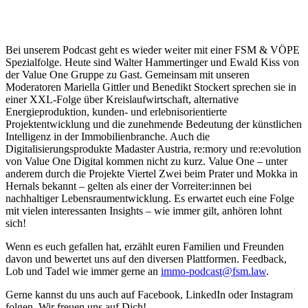
Bei unserem Podcast geht es wieder weiter mit einer FSM & VÖPE
Spezialfolge. Heute sind Walter Hammertinger und Ewald Kiss von
der Value One Gruppe zu Gast. Gemeinsam mit unseren
Moderatoren Mariella Gittler und Benedikt Stockert sprechen sie in
einer XXL-Folge über Kreislaufwirtschaft, alternative
Energieproduktion, kunden- und erlebnisorientierte
Projektentwicklung und die zunehmende Bedeutung der künstlichen
Intelligenz in der Immobilienbranche. Auch die
Digitalisierungsprodukte Madaster Austria, re:mory und re:evolution
von Value One Digital kommen nicht zu kurz. Value One – unter
anderem durch die Projekte Viertel Zwei beim Prater und Mokka in
Hernals bekannt – gelten als einer der Vorreiter:innen bei
nachhaltiger Lebensraumentwicklung. Es erwartet euch eine Folge
mit vielen interessanten Insights – wie immer gilt, anhören lohnt
sich!
Wenn es euch gefallen hat, erzählt euren Familien und Freunden
davon und bewertet uns auf den diversen Plattformen. Feedback,
Lob und Tadel wie immer gerne an
immo-podcast@fsm.law
.
Gerne kannst du uns auch auf Facebook, LinkedIn oder Instagram
folgen. Wir freuen uns auf Dich!