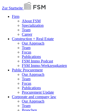
Zur Startseite
Firm
About FSM
Specialization
Team
Career
Construction + Real Estate
Our Approach
Team
Focus
Publications
FSM Immo Podcast
FSM Immo-Werkzeugkasten
Public Procurement
Our Approach
Team
Focus
Publications
Procurement Update
Corporate and company law
Our Approach
Team
Branchen