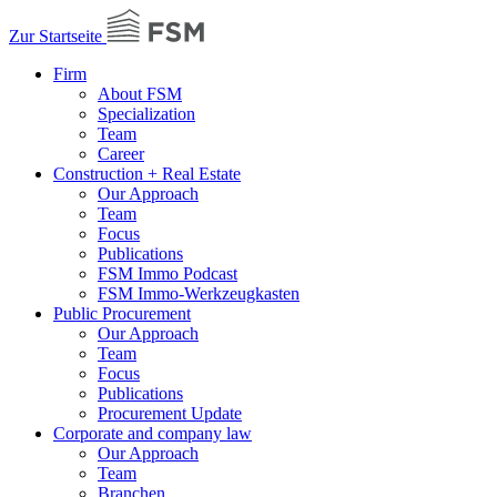
Zur Startseite
Firm
About FSM
Specialization
Team
Career
Construction + Real Estate
Our Approach
Team
Focus
Publications
FSM Immo Podcast
FSM Immo-Werkzeugkasten
Public Procurement
Our Approach
Team
Focus
Publications
Procurement Update
Corporate and company law
Our Approach
Team
Branchen