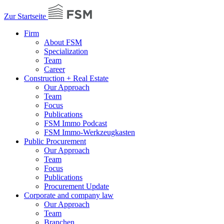
Zur Startseite
Firm
About FSM
Specialization
Team
Career
Construction + Real Estate
Our Approach
Team
Focus
Publications
FSM Immo Podcast
FSM Immo-Werkzeugkasten
Public Procurement
Our Approach
Team
Focus
Publications
Procurement Update
Corporate and company law
Our Approach
Team
Branchen