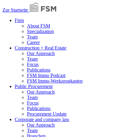
Zur Startseite
Firm
About FSM
Specialization
Team
Career
Construction + Real Estate
Our Approach
Team
Focus
Publications
FSM Immo Podcast
FSM Immo-Werkzeugkasten
Public Procurement
Our Approach
Team
Focus
Publications
Procurement Update
Corporate and company law
Our Approach
Team
Branchen