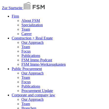
Zur Startseite
Firm
About FSM
Specialization
Team
Career
Construction + Real Estate
Our Approach
Team
Focus
Publications
FSM Immo Podcast
FSM Immo-Werkzeugkasten
Public Procurement
Our Approach
Team
Focus
Publications
Procurement Update
Corporate and company law
Our Approach
Team
Branchen