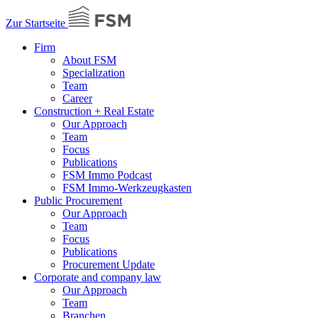
Zur Startseite
Firm
About FSM
Specialization
Team
Career
Construction + Real Estate
Our Approach
Team
Focus
Publications
FSM Immo Podcast
FSM Immo-Werkzeugkasten
Public Procurement
Our Approach
Team
Focus
Publications
Procurement Update
Corporate and company law
Our Approach
Team
Branchen