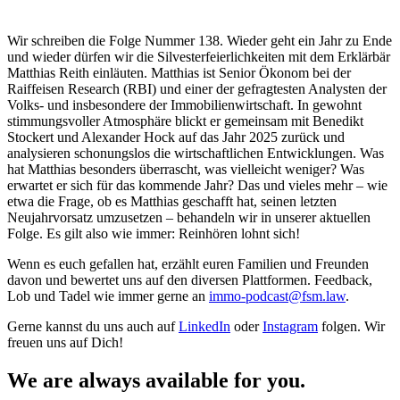
Wir schreiben die Folge Nummer 138. Wieder geht ein Jahr zu Ende
und wieder dürfen wir die Silvesterfeierlichkeiten mit dem Erklärbär
Matthias Reith einläuten. Matthias ist Senior Ökonom bei der
Raiffeisen Research (RBI) und einer der gefragtesten Analysten der
Volks- und insbesondere der Immobilienwirtschaft. In gewohnt
stimmungsvoller Atmosphäre blickt er gemeinsam mit Benedikt
Stockert und Alexander Hock auf das Jahr 2025 zurück und
analysieren schonungslos die wirtschaftlichen Entwicklungen. Was
hat Matthias besonders überrascht, was vielleicht weniger? Was
erwartet er sich für das kommende Jahr? Das und vieles mehr – wie
etwa die Frage, ob es Matthias geschafft hat, seinen letzten
Neujahrvorsatz umzusetzen – behandeln wir in unserer aktuellen
Folge. Es gilt also wie immer: Reinhören lohnt sich!
Wenn es euch gefallen hat, erzählt euren Familien und Freunden
davon und bewertet uns auf den diversen Plattformen. Feedback,
Lob und Tadel wie immer gerne an
⁠⁠⁠⁠⁠⁠⁠⁠⁠⁠⁠⁠⁠⁠⁠⁠⁠⁠⁠⁠⁠⁠⁠⁠⁠⁠⁠⁠⁠⁠⁠⁠⁠⁠⁠⁠⁠⁠⁠⁠⁠⁠⁠⁠⁠⁠⁠⁠⁠⁠⁠immo-podcast@fsm.law⁠⁠⁠⁠⁠⁠⁠⁠⁠⁠⁠⁠⁠⁠⁠⁠⁠⁠⁠⁠⁠⁠⁠⁠⁠⁠⁠⁠⁠⁠⁠⁠⁠⁠⁠⁠⁠⁠⁠⁠⁠⁠⁠⁠⁠⁠⁠⁠⁠⁠⁠
.
Gerne kannst du uns auch auf
⁠⁠⁠⁠⁠⁠⁠⁠⁠⁠⁠⁠⁠⁠⁠⁠⁠⁠⁠⁠⁠⁠⁠⁠⁠⁠⁠⁠⁠⁠⁠⁠⁠⁠⁠LinkedIn⁠⁠⁠⁠⁠⁠⁠⁠⁠⁠⁠⁠⁠⁠⁠⁠⁠⁠⁠⁠⁠⁠⁠⁠⁠⁠⁠⁠⁠⁠⁠⁠⁠⁠⁠
oder
⁠⁠⁠⁠⁠⁠⁠⁠⁠⁠⁠⁠⁠⁠⁠⁠⁠⁠⁠⁠⁠⁠⁠⁠⁠⁠⁠⁠⁠⁠⁠⁠⁠⁠⁠Instagram⁠⁠⁠⁠⁠⁠⁠⁠⁠⁠⁠⁠⁠⁠⁠⁠⁠⁠⁠⁠⁠⁠⁠⁠⁠⁠⁠⁠⁠⁠⁠⁠⁠⁠⁠
folgen. Wir
freuen uns auf Dich!
We are always available for you.