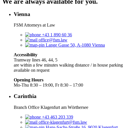
We are always available for you.
Vienna
FSM Attorneys at Law
+43 1 890 60 36
office@fsm.law
Lange Gasse 50, A-1080 Vienna
Accessibility
Tramway lines 46, 44, 5
are within a few minutes walking distance / in house parking
available on request
Opening Hours
Mo-Thu 8:30 – 19:00, Fr 8:30 – 17:00
Carinthia
Branch Office Klagenfurt am Wörthersee
+43 463 203 339
office-klagenfurt@fsm.law
Hans-Sachs-Straße 16, 9020 Klagenfurt