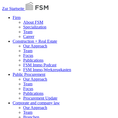
Zur Startseite
Firm
About FSM
Specialization
Team
Career
Construction + Real Estate
Our Approach
Team
Focus
Publications
FSM Immo Podcast
FSM Immo-Werkzeugkasten
Public Procurement
Our Approach
Team
Focus
Publications
Procurement Update
Corporate and company law
Our Approach
Team
Branchen