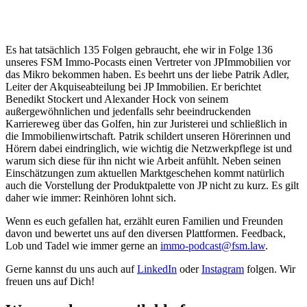
Es hat tatsächlich 135 Folgen gebraucht, ehe wir in Folge 136
unseres FSM Immo-Pocasts einen Vertreter von JPImmobilien vor
das Mikro bekommen haben. Es beehrt uns der liebe Patrik Adler,
Leiter der Akquiseabteilung bei JP Immobilien. Er berichtet
Benedikt Stockert und Alexander Hock von seinem
außergewöhnlichen und jedenfalls sehr beeindruckenden
Karriereweg über das Golfen, hin zur Juristerei und schließlich in
die Immobilienwirtschaft. Patrik schildert unseren Hörerinnen und
Hörern dabei eindringlich, wie wichtig die Netzwerkpflege ist und
warum sich diese für ihn nicht wie Arbeit anfühlt. Neben seinen
Einschätzungen zum aktuellen Marktgeschehen kommt natürlich
auch die Vorstellung der Produktpalette von JP nicht zu kurz. Es gilt
daher wie immer: Reinhören lohnt sich.
Wenn es euch gefallen hat, erzählt euren Familien und Freunden
davon und bewertet uns auf den diversen Plattformen. Feedback,
Lob und Tadel wie immer gerne an
⁠⁠⁠⁠⁠⁠⁠⁠⁠⁠⁠⁠⁠⁠⁠⁠⁠⁠⁠⁠⁠⁠⁠⁠⁠⁠⁠⁠⁠⁠⁠⁠⁠⁠⁠⁠⁠⁠⁠⁠⁠⁠⁠⁠⁠⁠⁠⁠⁠⁠⁠immo-podcast@fsm.law⁠⁠⁠⁠⁠⁠⁠⁠⁠⁠⁠⁠⁠⁠⁠⁠⁠⁠⁠⁠⁠⁠⁠⁠⁠⁠⁠⁠⁠⁠⁠⁠⁠⁠⁠⁠⁠⁠⁠⁠⁠⁠⁠⁠⁠⁠⁠⁠⁠⁠⁠
.
Gerne kannst du uns auch auf
⁠⁠⁠⁠⁠⁠⁠⁠⁠⁠⁠⁠⁠⁠⁠⁠⁠⁠⁠⁠⁠⁠⁠⁠⁠⁠⁠⁠⁠⁠⁠⁠⁠⁠⁠LinkedIn⁠⁠⁠⁠⁠⁠⁠⁠⁠⁠⁠⁠⁠⁠⁠⁠⁠⁠⁠⁠⁠⁠⁠⁠⁠⁠⁠⁠⁠⁠⁠⁠⁠⁠⁠
oder
⁠⁠⁠⁠⁠⁠⁠⁠⁠⁠⁠⁠⁠⁠⁠⁠⁠⁠⁠⁠⁠⁠⁠⁠⁠⁠⁠⁠⁠⁠⁠⁠⁠⁠⁠Instagram⁠⁠⁠⁠⁠⁠⁠⁠⁠⁠⁠⁠⁠⁠⁠⁠⁠⁠⁠⁠⁠⁠⁠⁠⁠⁠⁠⁠⁠⁠⁠⁠⁠⁠⁠
folgen. Wir
freuen uns auf Dich!