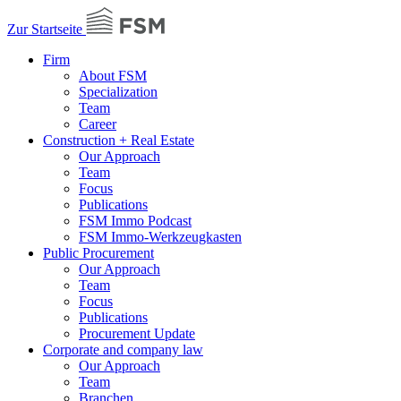
Zur Startseite
Firm
About FSM
Specialization
Team
Career
Construction + Real Estate
Our Approach
Team
Focus
Publications
FSM Immo Podcast
FSM Immo-Werkzeugkasten
Public Procurement
Our Approach
Team
Focus
Publications
Procurement Update
Corporate and company law
Our Approach
Team
Branchen