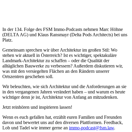
In der 134. Folge des FSM Immo-Podcasts nehmen Marc Höhne
(DELTA AG) und Klaus Ransmayr (Delta Pods Architects) bei uns
Platz.
Gemeinsam sprechen wir über Architektur im großen Stil: Wo
stehen wir aktuell in Österreich? Ist es wichtiger, spektakuläre
Landmark-Architektur zu schaffen – oder die Qualität der
alltäglichen Bauwerke zu verbessern? Außerdem diskutieren wir,
was mit den versiegelten Flächen an den Rändern unserer
Ortszentren geschehen soll.
Wir beleuchten, wie sich Architektur und die Anforderungen an sie
in den vergangenen Jahren verändert haben – und warum es heute
wichtiger denn je ist, Architektur von Anfang an mitzudenken.
Jetzt reinhören und inspirieren lassen!
Wenn es euch gefallen hat, erzählt euren Familien und Freunden
davon und bewertet uns auf den diversen Plattformen. Feedback,
Lob und Tadel wie immer gerne an
⁠⁠⁠⁠⁠⁠⁠⁠⁠⁠⁠⁠⁠⁠⁠⁠⁠⁠⁠⁠⁠⁠⁠⁠⁠⁠⁠⁠⁠⁠⁠⁠⁠⁠⁠⁠⁠⁠⁠⁠⁠⁠⁠⁠⁠⁠⁠⁠⁠immo-podcast@fsm.law⁠⁠⁠⁠⁠⁠⁠⁠⁠⁠⁠⁠⁠⁠⁠⁠⁠⁠⁠⁠⁠⁠⁠⁠⁠⁠⁠⁠⁠⁠⁠⁠⁠⁠⁠⁠⁠⁠⁠⁠⁠⁠⁠⁠⁠⁠⁠⁠⁠
.