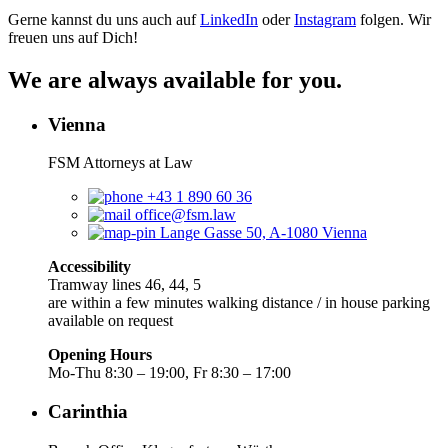
Gerne kannst du uns auch auf
⁠⁠⁠⁠⁠⁠⁠⁠⁠⁠⁠⁠⁠⁠⁠⁠⁠⁠⁠⁠⁠⁠⁠⁠⁠⁠⁠⁠⁠⁠⁠⁠⁠LinkedIn⁠⁠⁠⁠⁠⁠⁠⁠⁠⁠⁠⁠⁠⁠⁠⁠⁠⁠⁠⁠⁠⁠⁠⁠⁠⁠⁠⁠⁠⁠⁠⁠⁠
oder
⁠⁠⁠⁠⁠⁠⁠⁠⁠⁠⁠⁠⁠⁠⁠⁠⁠⁠⁠⁠⁠⁠⁠⁠⁠⁠⁠⁠⁠⁠⁠⁠⁠Instagram⁠⁠⁠⁠⁠⁠⁠⁠⁠⁠⁠⁠⁠⁠⁠⁠⁠⁠⁠⁠⁠⁠⁠⁠⁠⁠⁠⁠⁠⁠⁠⁠⁠
folgen. Wir
freuen uns auf Dich!
We are always available for you.
Vienna
FSM Attorneys at Law
+43 1 890 60 36
office@fsm.law
Lange Gasse 50, A-1080 Vienna
Accessibility
Tramway lines 46, 44, 5
are within a few minutes walking distance / in house parking
available on request
Opening Hours
Mo-Thu 8:30 – 19:00, Fr 8:30 – 17:00
Carinthia